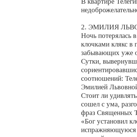
В квартире Телег
недоброжелательн
2. ЭМИЛИЯ ЛЬ
Ночь потерялась 
клочками клякс в
забывающих уже о
Сутки, вывернувшис
сориентировавшис
соотношений: Тел
Эмилией Львовной
Стоит ли удивлять
сошел с ума, раз
фраз Священных Т
«Бог установил к
испражняющуюся в