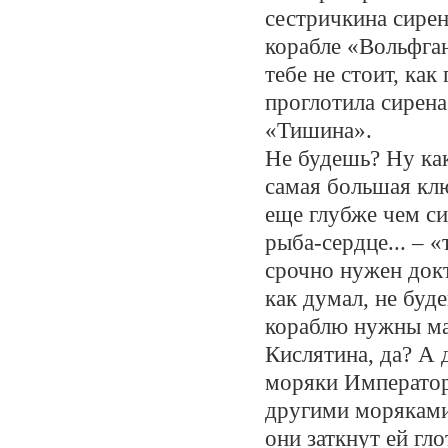
сестричкина сирен
корабле «Вольфган
тебе не стоит, как
проглотила сирена
«Тишина».
Не будешь? Ну как 
самая большая клю
еще глубже чем си
рыба-сердце... – «
срочно нужен докт
как думал, не буд
кораблю нужны ма
Кислятина, да? А
моряки Император
другими моряками 
они заткнут ей гл