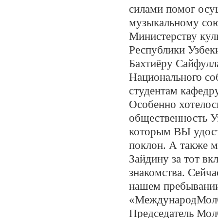
силами помог осу
музыкальному сою
Министерству кул
Республики Узбек
Бахтиёру Сайфулл
Национального со
студентам кафедру
Особенно хотелос
общественность У
которым ВЫ удост
поклон. А также 
Зайдину за тот вк
знакомства. Сейча
нашем пребывани
«МеждународМолО
Председатель Мол