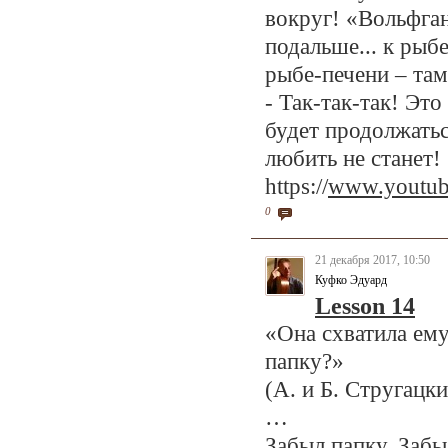
вокруг! «Вольфган
подальше... к рыб
рыбе-печени – там
- Так-так-так! Это
будет продолжатьс
любить не станет!
https://
www.youtub
0
21 декабря 2017, 10:50
Куфко Эдуард
Lesson 14
«Она схватила ему
папку?»
(А. и Б. Стругацки
…
Забыл папку. Забы