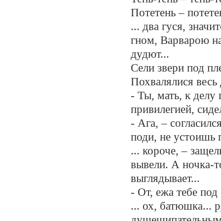
Потетень – потетен
... два гуся, знач
гном, Варварою на
дудют...
Сели звери под пл
Похвалялися весь 
- Ты, мать, к делу
привилегией, сиде
- Ага, – согласилс
поди, не устоишь 
... короче, – заще
вывели. А ночка-т
выглядывает...
- От, ежа тебе под
... ох, батюшка...
душещипательным 