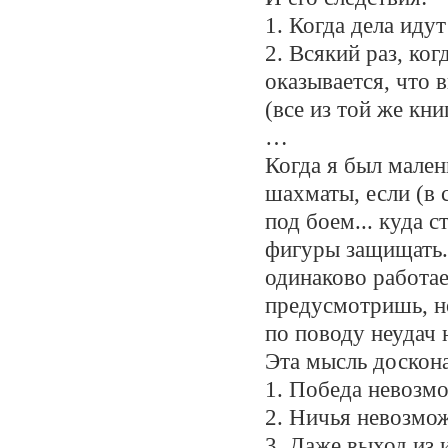
1. Когда дела идут
2. Всякий раз, ког
оказывается, что 
(все из той же кн
…
Когда я был мален
шахматы, если (в 
под боем... куда 
фигуры защищать.
одинаково работает
предусмотришь, н
по поводу неудач 
Эта мысль доскона
1. Победа невозм
2. Ничья невозмо
3. Даже выход из 