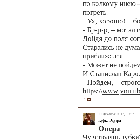
по колкому инею –
погреть.
- Ух, хорошо! – б
- Бр-р-р, – мотал
Дойдя до поля со
Старались не дума
приближался...
- Может не пойде
И Станислав Карол
- Пойдем, – строг
https://
www.youtu
0
22 декабря 2017, 10:35
Куфко Эдуард
Опера
Чувствуешь зубки?