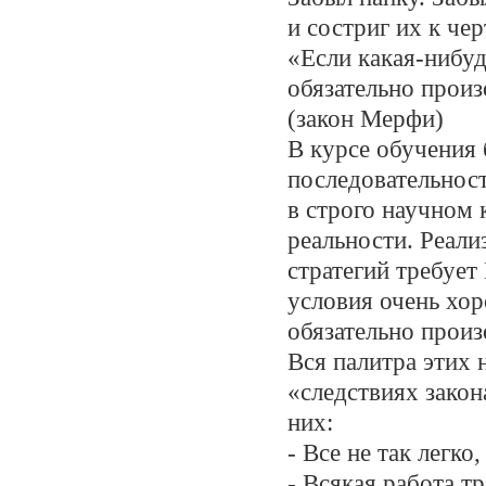
и состриг их к че
«Если какая-нибуд
обязательно прои
(закон Мерфи)
В курсе обучения 
последовательност
в строго научном 
реальности. Реал
стратегий требуе
условия очень хо
обязательно произ
Вся палитра этих 
«следствиях закон
них:
- Все не так легко,
- Всякая работа т