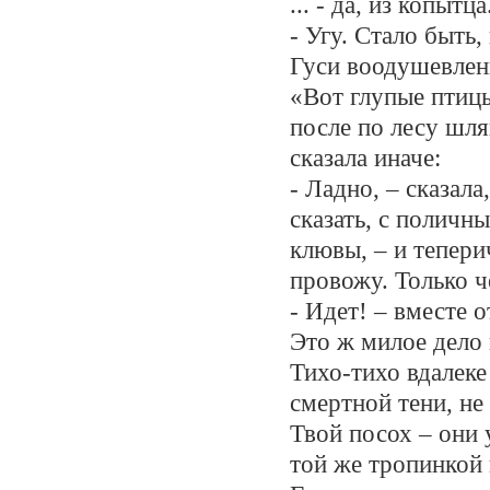
... - да, из копытц
- Угу. Стало быть,
Гуси воодушевлен
«Вот глупые птицы.
после по лесу шля
сказала иначе:
- Ладно, – сказала
сказать, с поличн
клювы, – и тепери
провожу. Только ч
- Идет! – вместе 
Это ж милое дело 
Тихо-тихо вдалек
смертной тени, не
Твой посох – они 
той же тропинкой 