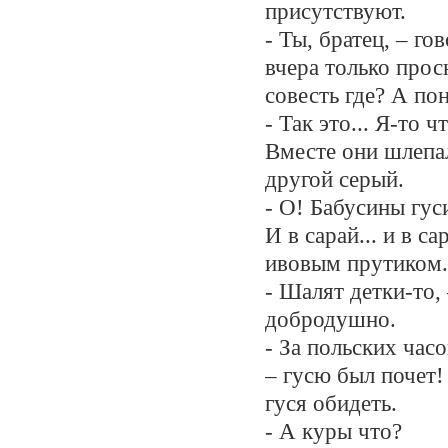
присутствуют.
- Ты, братец, – го
вчера только прос
совесть где? А по
- Так это... Я-то 
Вместе они шлепал
другой серый.
- О! Бабусины гус
И в сарай... и в с
ивовым прутиком.
- Шалят детки-то,
добродушно.
- За польских час
– гусю был почет!
гуся обидеть.
- А куры что?