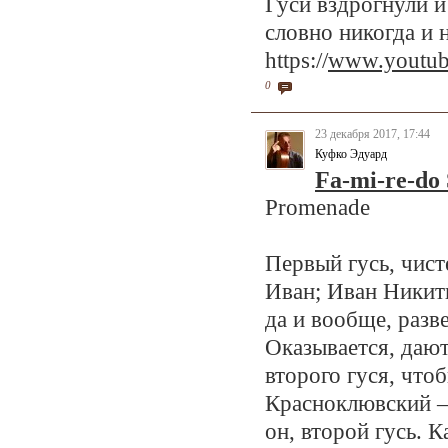
Гуси вздрогнули и
словно никогда и 
https://
www.youtu
0
23 декабря 2017, 17:44
Куфко Эдуард
Fa-mi-re-do 
Promenade
Первый гусь, чис
Иван; Иван Никити
да и вообще, разв
Оказывается, дают
второго гуся, что
Красноклювский –
он, второй гусь. 