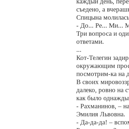
каждый день, пер
съедено, а вчераш
Спицына молилась
- До... Ре... Ми...
Три вопроса и оди
ответами.
...
Кот-Телегин задир
окружающим прост
посмотрим-ка на д
В своих мировоззр
далеко, ровно на 
как было однажды в
- Рахманинов, – н
Эмилия Львовна.
- Да-да-да! – всп