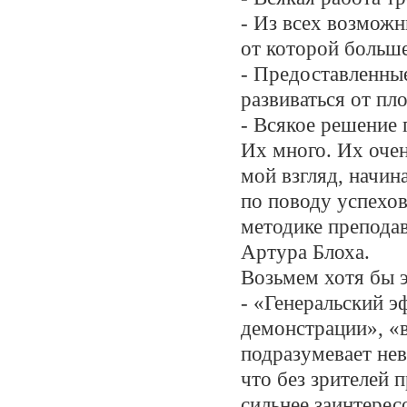
- Из всех возмож
от которой больше
- Предоставленны
развиваться от пл
- Всякое решение
Их много. Их очен
мой взгляд, начи
по поводу успехов
методике преподав
Артура Блоха.
Возьмем хотя бы э
- «Генеральский э
демонстрации», «в
подразумевает не
что без зрителей
сильнее заинтерес