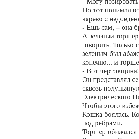
- Могу позировать
Но тот понимал вс
варево с недоеден
- Ешь сам, – она 
А зеленый торшер 
говорить. Только 
зеленым был абажу
конечно... и торше
- Вот чертовщина!
Он представлял се
сквозь полупьяну
Электрического На
Чтобы этого избеж
Кошка боялась. Ко
под ребрами.
Торшер обижался 