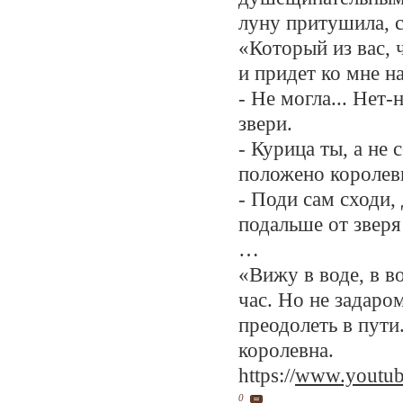
луну притушила, с
«Который из вас, 
и придет ко мне н
- Не могла... Нет-
звери.
- Курица ты, а не 
положено королевн
- Поди сам сходи, 
подальше от зверя
…
«Вижу в воде, в в
час. Но не задаро
преодолеть в пути.
королевна.
https://
www.youtu
0