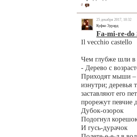
0
25 декабря 2017, 10:32
Куфко Эдуард
Fa-mi-re-do 
Il vecchio castello
Чем глубже шли в 
- Дерево с возрас
Приходят мыши – 
изнутри; деревья 
заставляют его пе
прорежут певчие д
Дубок-озорок
Подогнул корешо
И гусь-дурачок
Полете-е-е-л в вол