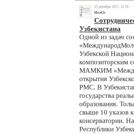
25 декабря 2017, 21:16
МолОт
Сотрудниче
Узбекистана
Одной из задач с
«МеждународМолО
Узбекской Национ
композиторским с
МАМКИМ «Междун
открытия Узбекск
РМС. В Узбекиста
государства реаль
образования. Толь
свыше 10 указов 
консерватории. Н
Республики Узбек