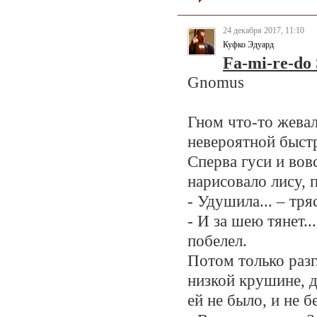
24 декабря 2017, 11:10
Куфко Эдуард
Fa-mi-re-do 
Gnomus
Гном что-то жевала
невероятной быст
Сперва гуси и вов
нарисовало лису, 
- Удушила... – тр
- И за шею тянет..
побелел.
Потом только разг
низкой крушине, д
ей не было, и не 