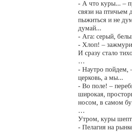
- А что куры... – 
связи на птичьем 
пыжиться и не дум
думай...
- Ага: серый, белы
- Хлоп! – зажмури
И сразу стало тих
…
- Наутро пойдем, 
церковь, а мы...
- Во поле! – пере
широкая, просторн
носом, в самом б
…
Утром, куры шепт
- Пелагия на рынке