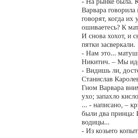
- На рынке была. К
Варвара говорила 
говорят, когда их 
ошиваетесь? К мат
И снова хохот, и с
пятки засверкали.
- Нам это... мату
Никитич. – Мы ид
- Видишь ли, дост
Станислав Каролев
Гном Варвара вни
ухо; запахло кисл
... - написано, – 
были два принца: 
водицы...
- Из козьего копы