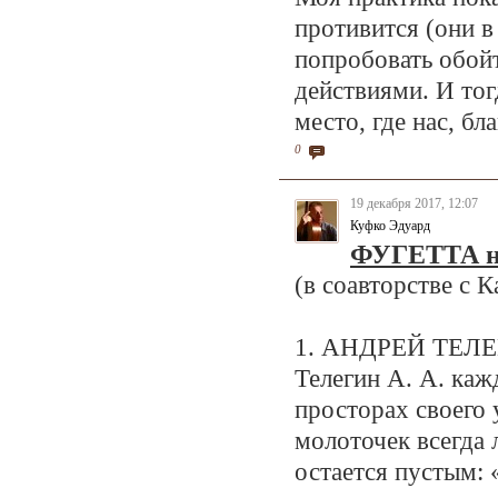
противится (они в
попробовать обой
действиями. И тог
место, где нас, б
0
19 декабря 2017, 12:07
Куфко Эдуард
ФУГЕТТА на
(в соавторстве с
1. АНДРЕЙ ТЕЛ
Телегин А. А. каж
просторах своего 
молоточек всегда 
остается пустым: 