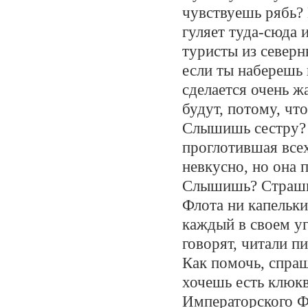
чувствуешь рябь? 
гуляет туда-сюда 
туристы из северн
если ты наберешь в
сделается очень жа
будут, потому, чт
Слышишь сестру? В
проглотившая все
невкусно, но она 
Слышишь? Страшно
Флота ни капельк
каждый в своем уг
говорят, читали п
Как помочь, спраш
хочешь есть клюкв
Императорского Фл