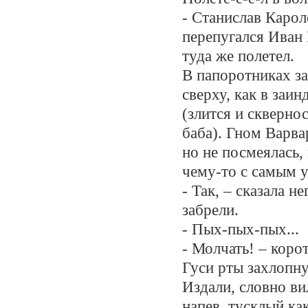
- Станислав Кароле
перепугался Иван
туда же полетел.
В папоротниках за
сверху, как в заи
(злится и скверно
баба). Гном Варва
но не посмеялась,
чему-то с самым 
- Так, – сказала н
забрели.
- Пых-пых-пых...
- Молчать! – коро
Гуси рты захлопну
Издали, словно в
напев, тусклый ка