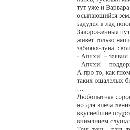
тут уже и Варвара
осыпающийся земле
задудел в лад пою
Завороженные путн
живет только наши
забияка-луна, сво
- Апчхи! – заявил
- Апчхи! – подде
А про то, как гно
таких ошалелых бе
…
Любопытная сорока
но для впечатлени
вкуснейшие подро
вниманием слушал
Тень-тень – тень-т