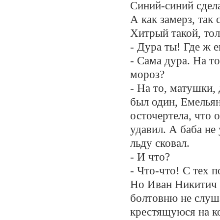
Синий-синий сдела
А как замерз, так 
Хитрый такой, тол
- Дура ты! Где ж е
- Сама дура. На то
мороз?
- На то, матушки,
был один, Емельян
осточертела, что о
удавил. А баба не 
льду сковал.
- И что?
- Что-что! С тех п
Но Иван Никитич 
болтовню не слуша
крестящуюся на ко