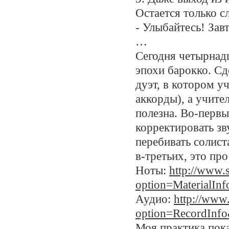
Остается только с
- Улыбайтесь! Завт
…
Сегодня четырнад
эпохи барокко. С
дуэт, в котором у
аккорды), а учите
полезна. Во-первы
корректировать зв
перебивать солист
в-третьих, это пр
Ноты:
http://www.
option=MaterialI
Аудио:
http://www
option=RecordInf
Моя практика пок