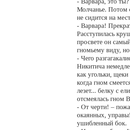
- Варвара, это ты?
Молчанье. Потом о
не сидится на мест
- Варвара! Прекра
Расступилась круш
просвете он самый
гномьему виду, но
- Чего разгагакал
Никитича немедле
как угольки, щеки
когда гном смеется
лезет... белку с е
отсмеялась гном В
- От черти! – пож
окаянных, управы!
ушибленный бок.