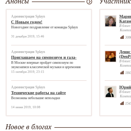
Анонсы
Участник
Администрация Splayn
Марин
Karas
С Новым годом!
В блоге
Новогоднее поздравление от команды Splayn
Композ
31 декабря 2019, 15:46
308
Администрация Splayn
Денис
(DenPi
Приглашаем на симпозиум и гала-
В блоге
концерт премии «Чистый звук»
В Москве впервые пройдет симпозиум по
Композ
звукозаписи классической музыки и церемония
награжде
15 октября 2019, 23:15
184
Администрация Splayn
Юрий 
В блоге
Технические работы на сайте
Композ
Возможны небольшие неполадки
154
14 июня 2019, 10:08
Новое в блогах