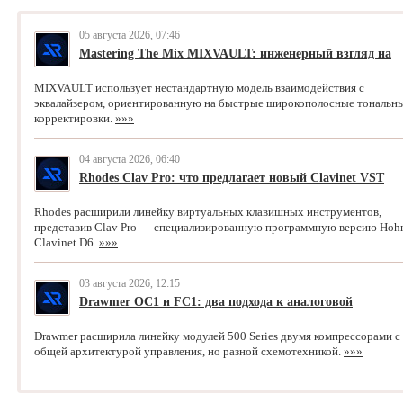
05 августа 2026, 07:46
Mastering The Mix MIXVAULT: инженерный взгляд на
новый EQ
MIXVAULT использует нестандартную модель взаимодействия с
эквалайзером, ориентированную на быстрые широкополосные тональн
корректировки.
»»»
04 августа 2026, 06:40
Rhodes Clav Pro: что предлагает новый Clavinet VST
Rhodes расширили линейку виртуальных клавишных инструментов,
представив Clav Pro — специализированную программную версию Hoh
Clavinet D6.
»»»
03 августа 2026, 12:15
Drawmer OC1 и FC1: два подхода к аналоговой
компрессии
Drawmer расширила линейку модулей 500 Series двумя компрессорами с
общей архитектурой управления, но разной схемотехникой.
»»»