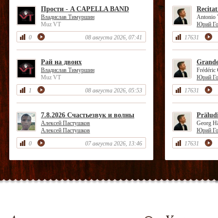
Прости - A CAPELLA BAND
Recitat
Владислав Тимуршин
Antonio 
Muz VT
Юрий Го
0
08 августа 2026, 07:41
17631
Рай на двоих
Grande 
Владислав Тимуршин
Frédéric
Muz VT
Юрий Го
1
08 августа 2026, 05:53
17631
7.8.2026 Счастьезвук и волны
Prälud
Алексей Пастушков
Georg H
Алексей Пастушков
Юрий Го
0
07 августа 2026, 13:46
17631