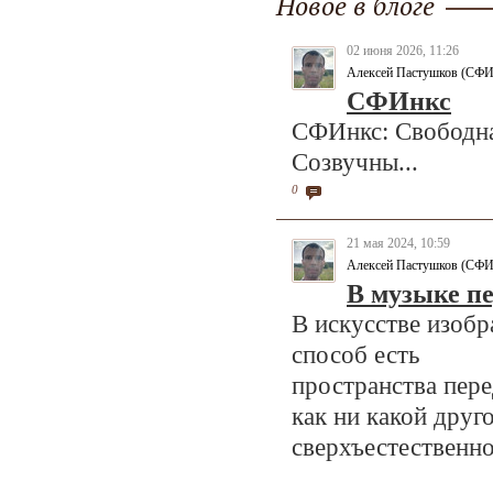
Новое в блоге
02 июня 2026, 11:26
Алексей Пастушков (СФИ
СФИнкс
СФИнкс: Свободна
Созвучны...
0
21 мая 2024, 10:59
Алексей Пастушков (СФИ
В музыке п
В искусстве изоб
способ есть
пространства пере
как ни какой друго
сверхъестественн