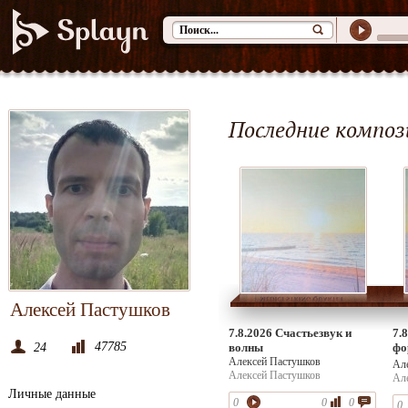
Последние композ
Алексей Пастушков
7.8.2026 Счастьезвук и
7.
47785
24
волны
фо
Алексей Пастушков
14
Ал
Алексей Пастушков
Ал
Личные данные
0
0
0
0