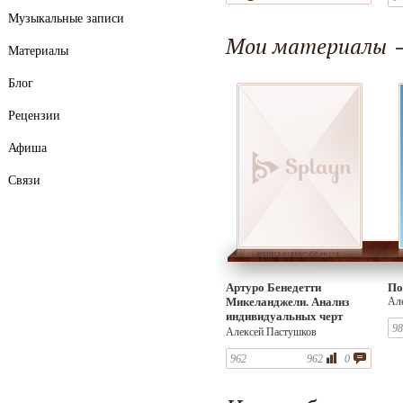
Музыкальные записи
Мои материалы
Материалы
Блог
Рецензии
Афиша
Связи
Артуро Бенедетти
По
Микеланджели. Анализ
Ал
индивидуальных черт
98
мастерства
Алексей Пастушков
962
962
0