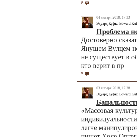
0
04 января 2018, 17:33
Эдуард Куфко Edward Ku
Проблема н
Достоверно сказат
Янушем Вулцем нел
не существует в о
кто верит в пр
0
03 января 2018, 17:38
Эдуард Куфко Edward Ku
Банальност
«Массовая культур
индивидуальности
легче манипулиров
пишет Хосе Ортега