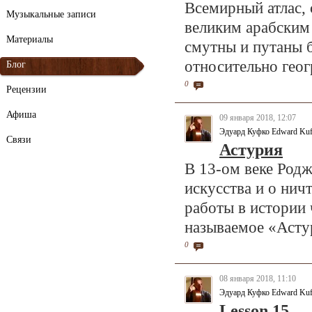
Всемирный атлас,
Музыкальные записи
великим арабским 
Материалы
смутны и путаны 
относительно геог
Блог
0
Рецензии
Афиша
09 января 2018, 12:07
Эдуард Куфко Edward Ku
Связи
Астурия
В 13-ом веке Род
искусства и о нич
работы в истории ч
называемое «Асту
0
08 января 2018, 11:10
Эдуард Куфко Edward Ku
Lesson 15