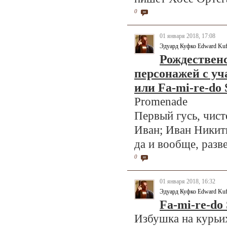
0
01 января 2018, 17:08
Эдуард Куфко Edward Ku
Рождественс
персонажей с уч
или Fa-mi-re-do S
Promenade
Первый гусь, чис
Иван; Иван Никити
да и вообще, разв
0
01 января 2018, 16:32
Эдуард Куфко Edward Ku
Fa-mi-re-do 
Избушка на курьи