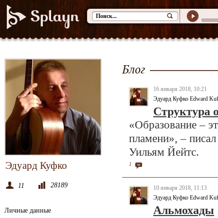
Блог
16 января 2018, 10:21
Эдуард Куфко Edward Ku
Структура 
«Образование – эт
пламени», – писал
Уильям Йейтс.
Эдуард Куфко
1
28189
11
10 января 2018, 11:13
Эдуард Куфко Edward Ku
Альмохады
Личные данные