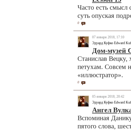
Часто есть смысл 
суть опуская подр
0
07 января 2018, 17:10
Эдуард Куфко Edward Ku
Дом-музей 
Станислав Вецку, 
петухам. Совсем н
«иллюстратор».
0
05 января 2018, 20:42
Эдуард Куфко Edward Ku
Ангел Вулк
Вспоминая Данику
пятого слова, шес