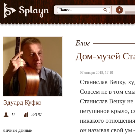
Блог
Дом-музей Ст
07 января 2018, 17:10
Станислав Вецку, ху
Совсем не в том смы
Станислав Вецку не 
Эдуард Куфко
петушиное крыло, сл
28187
11
никакого отношения
он называл свой ум 
Личные данные