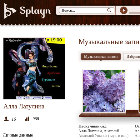
Музыкальные запи
Музыкальные записи
Избранн
Алла Латулина
968
16
Нескучный сад
Ос
Алла Латулина, Анатолий
Ал
Личные данные
Ушанов, Алла Латулина
Анатолий Ушанов ( муз. и исп.)
Анн