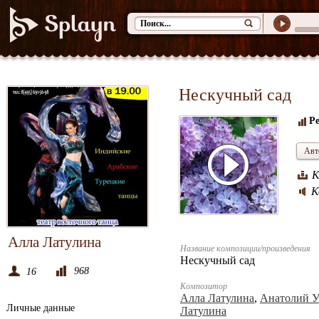
Нескучный сад
Ре
Авт
К
К
Алла Латулина
Название композиции/произведения
Нескучный сад
968
16
Композитор
Алла Латулина
,
Анатолий 
Личные данные
Латулина