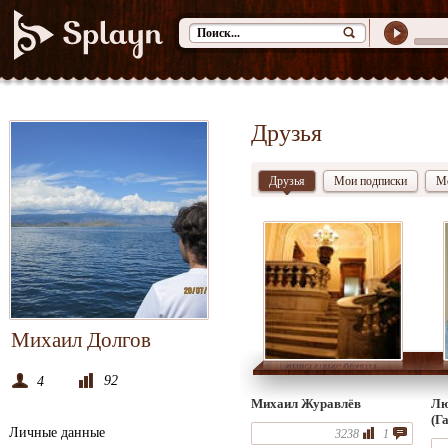
Друзья
Друзья
Мои подписки
М
Михаил Долгов
92
4
Михаил Журавлёв
Лю
(Г
Личные данные
3238
1