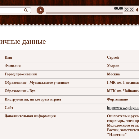
00:00
00:00
ичные данные
Имя
Сергей
Фамилия
Уваров
Город проживания
Москва
Образование - Музыкальное училище
ГМК им. Гнесины
Образование - Вуз
МГК им. Чайковск
Инструменты, на которых играет
Фортепиано
Сайт
http://www.splayn.
Дополнительная информация
Основатель и руко
секретарь, член п
Молодежного отде
России, заместите
"Известия"