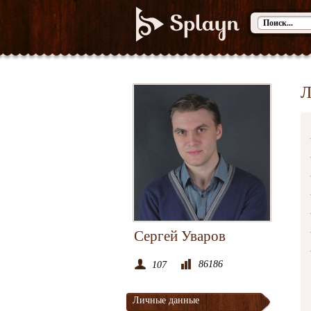
Л
Сергей Уваров
86186
107
Личные данные