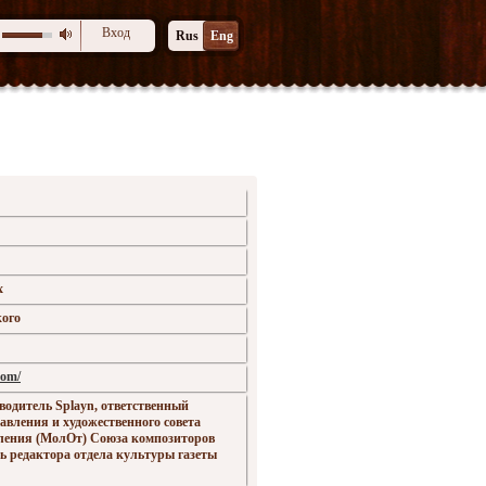
Вход
Rus
Eng
х
ого
com/
водитель Splayn, ответственный
равления и художественного совета
ления (МолОт) Союза композиторов
ль редактора отдела культуры газеты