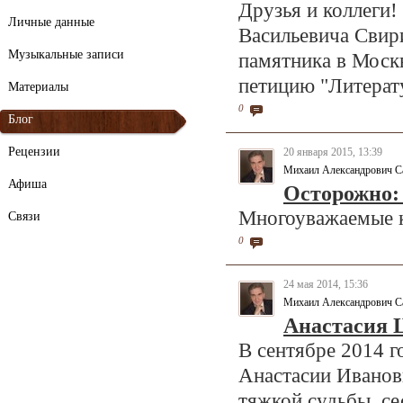
Друзья и коллеги!
Личные данные
Васильевича Свир
Музыкальные записи
памятника в Москв
петицию "Литерат
Материалы
0
Блог
Рецензии
20 января 2015, 13:39
Михаил Александрович С
Афиша
Осторожно:
Многоуважаемые к
Связи
0
24 мая 2014, 15:36
Михаил Александрович С
Анастасия Ц
В сентябре 2014 г
Анастасии Ивановн
тяжкой судьбы, с