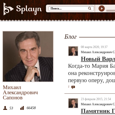
Блог
08 марта 2020, 19:37
Михаил Александрович С
Новый Варл
Когда-то Мария Ба
она реконструиров
первую оперу, до
Михаил
1
Александрович
Сапонов
23 февраля 2015, 21:54
Михаил Александрович С
66458
53
Памятник Г