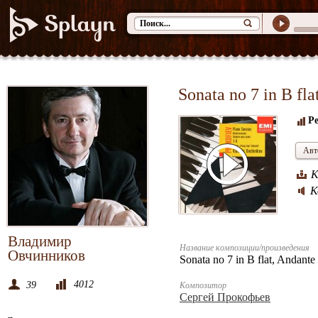
Sonata no 7 in B fl
Ре
Авт
К
К
Владимир
Название композиции/произведения
Овчинников
Sonata no 7 in B flat, Andante
4012
39
Композитор
Сергей Прокофьев