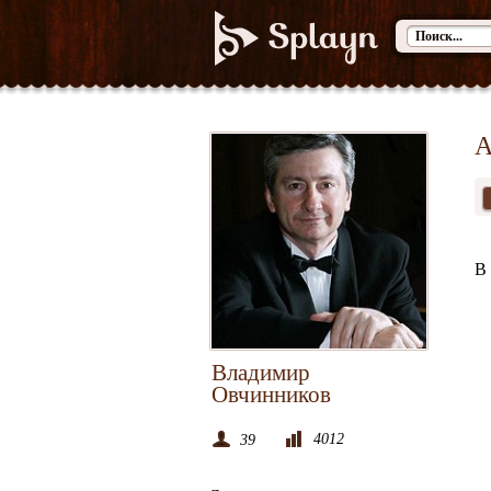
А
В 
Владимир
Овчинников
4012
39