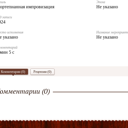
тиль
Эпоха
ортепианная импровизация
Не указано
д записи
024
сто исполнения
Название мероприят
е указано
Не указано
омментарий
 мин 5 с
Комментарии (
0
)
Рецензии (0)
омментарии (
0
)