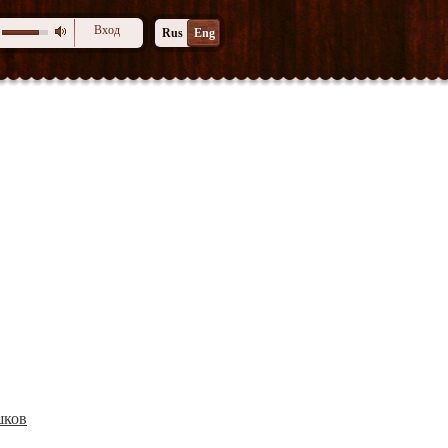
Вход
Rus
Eng
шков