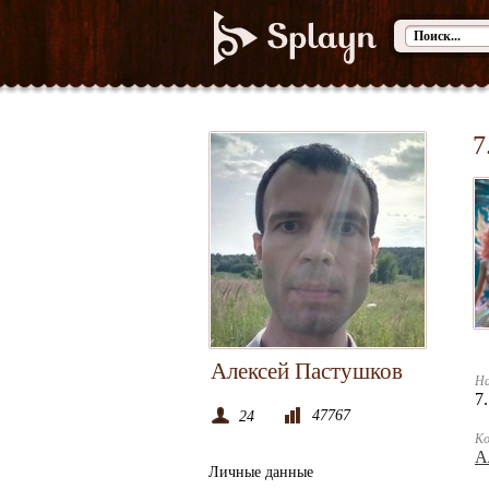
7
Алексей Пастушков
На
7
47767
24
К
А
Личные данные