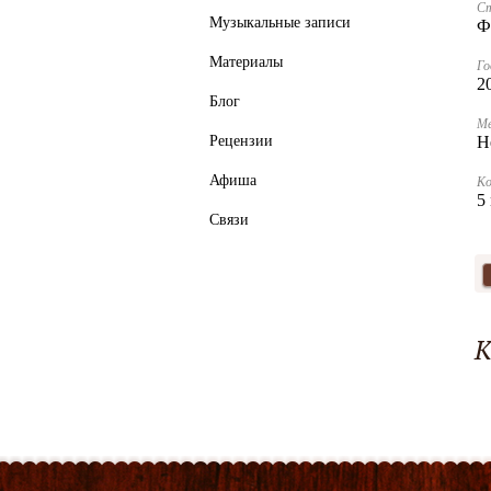
С
Музыкальные записи
Ф
Материалы
Го
2
Блог
Ме
Рецензии
Н
Афиша
К
5
Связи
К