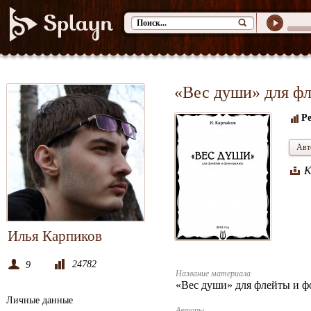
«Вес души» для ф
Р
Авт
К
Илья Карпиков
24782
9
Название материала
«Вес души» для флейты и 
Личные данные
Авторы