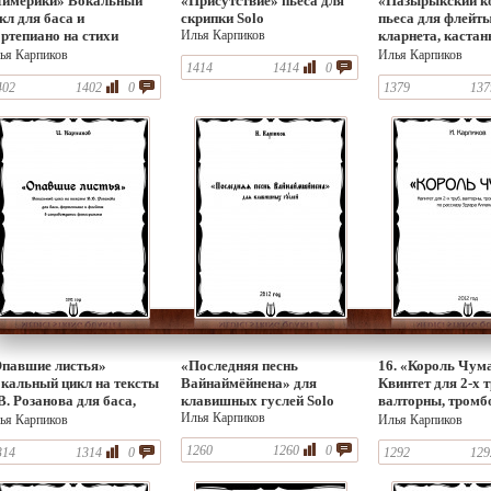
имерики» Вокальный
«Присутствие» пьеса для
«Пазырыкский к
кл для баса и
скрипки Solo
пьеса для флейты
ртепиано на стихи
Илья Карпиков
кларнета, кастан
Лира (В переводе
треугольника
ья Карпиков
Илья Карпиков
1414
1414
0
Архипцева, С.Шоргина,
Ковалевского)
402
1402
0
1379
137
павшие листья»
«Последняя песнь
16. «Король Чум
кальный цикл на тексты
Вайнаймёйнена» для
Квинтет для 2-х т
В. Розанова для баса,
клавишных гуслей Solo
валторны, тромб
ртепиано и флейты в
Илья Карпиков
тубы по рассказу
ья Карпиков
Илья Карпиков
провождении
Аллана По ( •Тр
1260
1260
0
онограммы
314
1314
0
«Весёлый матрос
1292
129
•Баррикада •Кор
и свита •Финал)