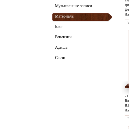
«Л
ци
Музыкальные записи
фо
Э.
Ил
Материалы
Б.
В.
1
Блог
Рецензии
Афиша
Связи
«О
Во
В.
фо
Ил
со
ф
1