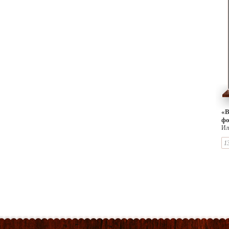
«В
ф
Ил
1