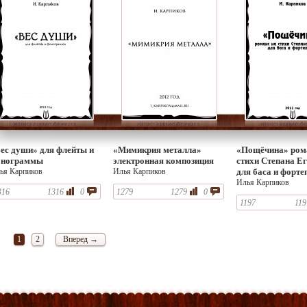
ес души» для флейты и
«Мимикрия металла»
«Пощёчина» ром
онограммы
электронная композиция
стихи Степана Е
ья Карпиков
Илья Карпиков
для баса и форте
Илья Карпиков
316
1316
0
1279
1279
0
1197
119
1
2
Вперед →