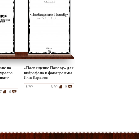
анс на
«Посвящение Попову» для
гураева
вибрафона и фонограммы
пиано
Илья Карпиков
1190
1190
0
7
0