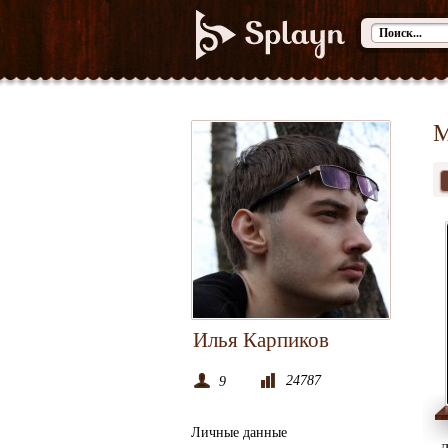
М
Илья Карпиков
24787
9
Личные данные