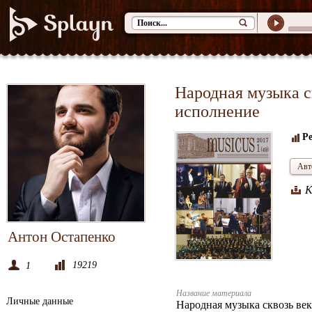
Народная музыка с
исполнение
Р
Авт
К
Антон Остапенко
19219
1
Название материала
Личные данные
Народная музыка сквозь век