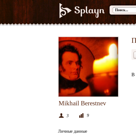
П
В 
Mikhail Berestnev
9
3
Личные данные