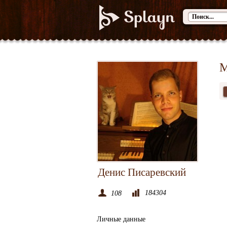
М
Денис Писаревский
184304
108
Личные данные