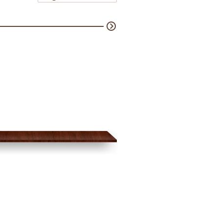
н Садуев,
Александра Собецкая, Жанна
mitry
Савицкая, Дмитрий Баталов
(Dmitry Batalov)