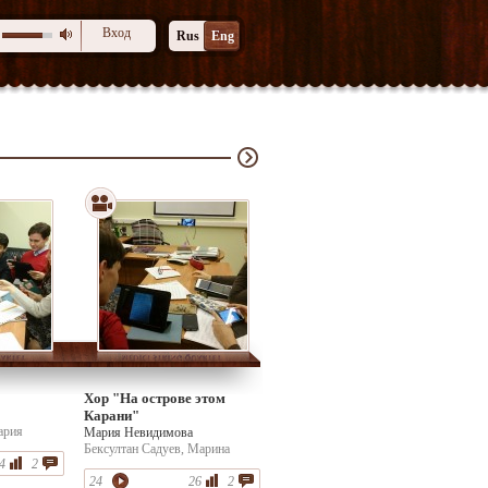
Вход
Rus
Eng
Хор "На острове этом
Карани"
ария
Мария Невидимова
андра
Бексултан Садуев, Марина
Лосевичева,
4
2
Карасева , Алиса Насибулина,
 Марина
Валерия Лосевичева,
24
26
2