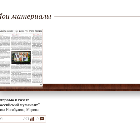
рина Карасева , Валерия
Лосевичева, Дмитрий Баталов
Карасева , Бексулта
севичева, Алиса Насибулина,
(Dmitry Batalov)
Дмитрий Баталов (D
дрей Юргенсон
Batalov)
ои материалы
тервью в газете
оссийский музыкант"
иса Насибулина, Марина
расева
93
893
0