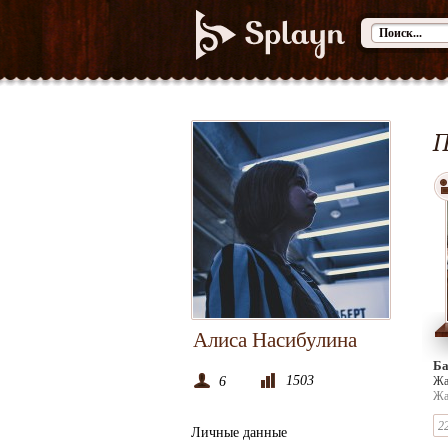
П
Алиса Насибулина
Ба
1503
6
Жа
Жа
Ба
Бе
2
Личные данные
Ки