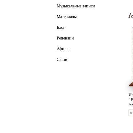
Ма
Музыкальные записи
Ло
Ан
М
Материалы
Блог
Рецензии
Афиша
Связи
Ин
"Р
Ал
Ка
8