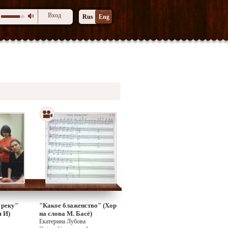
Вход
Rus
Eng
 реку"
"Какое блаженство" (Хор
я И)
на слова М. Басё)
Екатерина Лубова