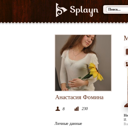
М
Анастасия Фомина
230
8
Не
И.
Личные данные
Вл