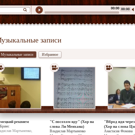
00:00
00:00
узыкальные записи
Музыкальные записи
Избранное
мецкий реквием
"С посохом иду" (Хор на
"Вброд идя через
 Брамс
слова Ли Менхана)
(Хор на слова Цз
адислав Мартыненко,
Владислав Мартыненко
Анастасия Фомина