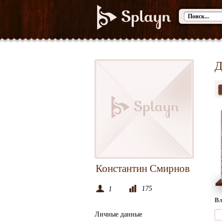
Д
Константин Смирнов
175
1
Вл
Личные данные