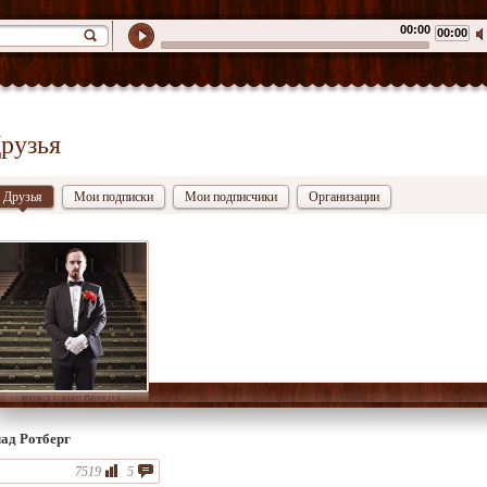
00:00
00:00
рузья
Друзья
Мои подписки
Мои подписчики
Организации
ад Ротберг
7519
5