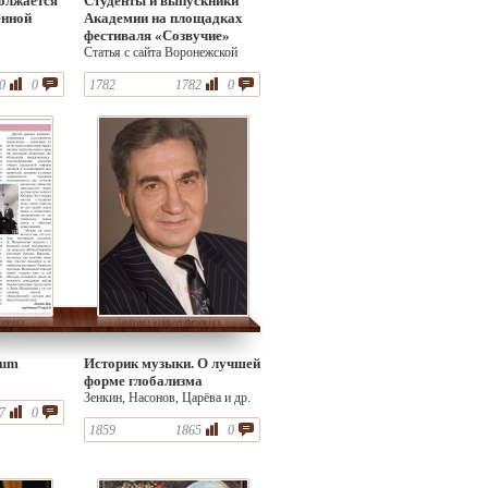
олжается
Студенты и выпускники
енной
Академии на площадках
фестиваля «Созвучие»
Статья с сайта Воронежской
академии искусств
0
0
1782
1782
0
tum
Историк музыки. О лучшей
форме глобализма
Зенкин, Насонов, Царёва и др.
7
0
1859
1865
0