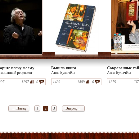
орьте плачу моему
Вышла книга
Сокровенные тай
названный рецензент
Анна Булычёва
Анна Булычёва
297
1297
0
1489
1489
0
1379
137
← Назад
1
2
3
Вперед →