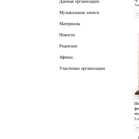
А.
Данные организации
Ан
19
Музыкальные записи
1
Материалы
Новости
Рецензии
Афиша
Участники организации
Пе
фе
му
не
Ел
сю
1