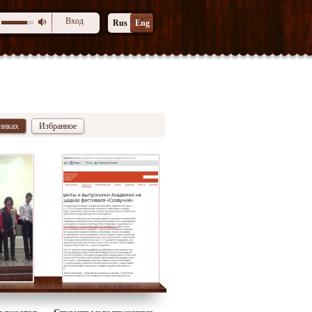
Вход
Rus
Eng
никах
Избранное