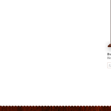
Вт
Не
1