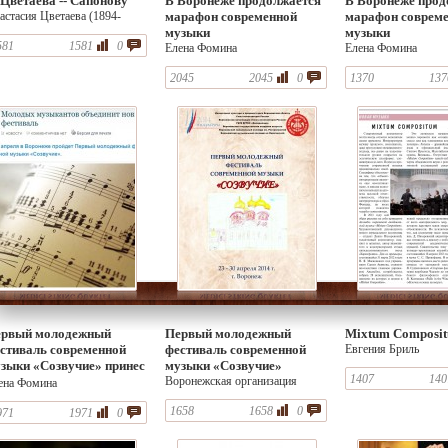
 Цветаева -- Сапонову
В Воронеже продолжается
В Воронеже прод
астасия Цветаева (1894-
марафон современной
марафон соврем
93)
музыки
музыки
581
1581
0
Елена Фомина
Елена Фомина
2045
2045
0
1370
137
рвый молодежный
Первый молодежный
Mixtum Composi
стиваль современной
фестиваль современной
Евгения Бриль
зыки «Созвучие» принес
музыки «Созвучие»
1407
140
мало приятных
Воронежская организация
ена Фомина
Союз композиторов России
рпризов
1658
1658
0
971
1971
0