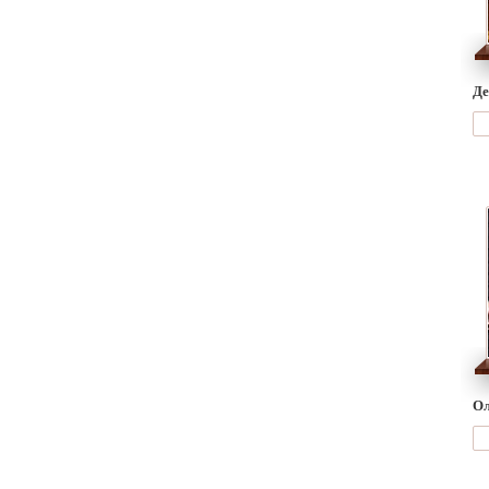
Де
Ол