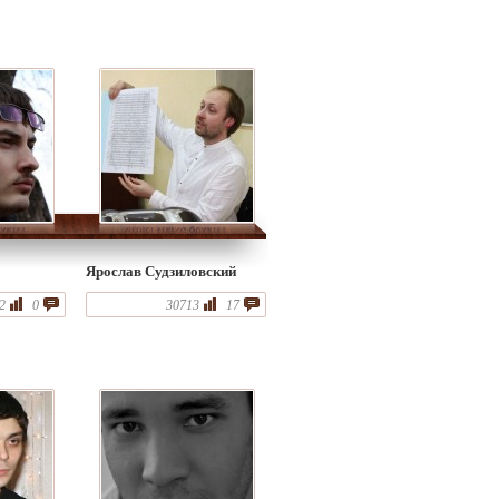
Ярослав Судзиловский
2
0
30713
17