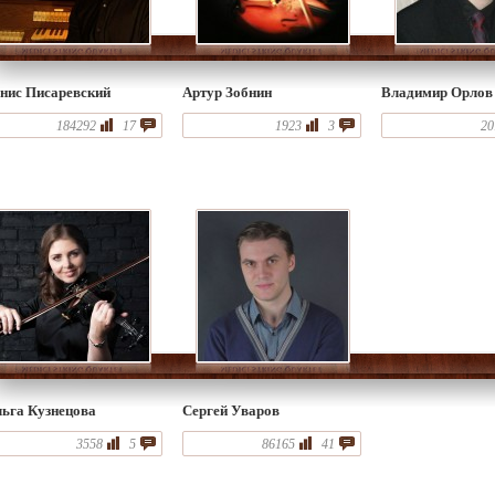
нис Писаревский
Артур Зобнин
Владимир Орлов
184292
17
1923
3
20
ьга Кузнецова
Сергей Уваров
3558
5
86165
41