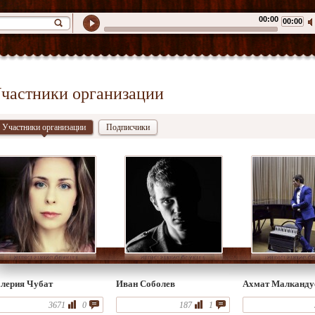
00:00
00:00
частники организации
Участники организации
Подписчики
лерия Чубат
Иван Соболев
Ахмат Малканду
3671
0
187
1