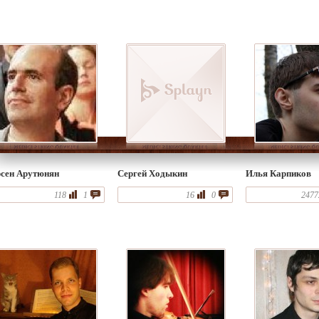
сен Арутюнян
Сергей Ходыкин
Илья Карпиков
118
1
16
0
2477