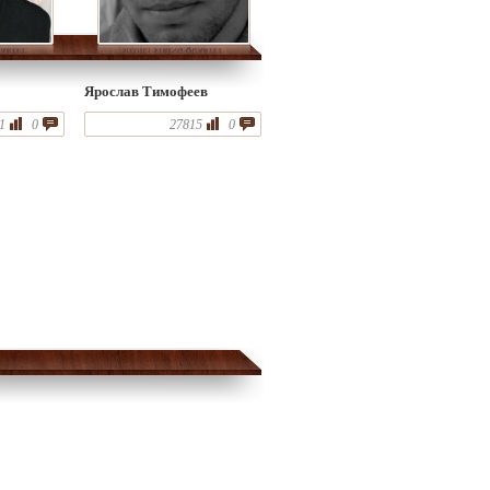
Ярослав Тимофеев
1
0
27815
0