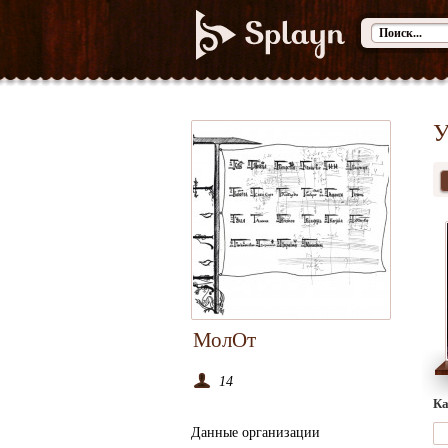
У
МолОт
14
Ка
Данные организации