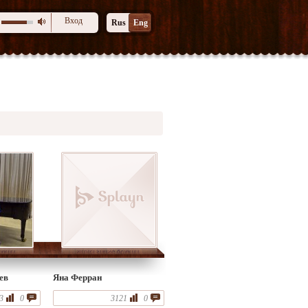
Вход
Rus
Eng
ев
Яна Ферран
3
0
3121
0