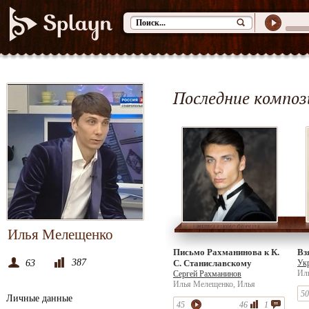
Последние композ
Илья Мелещенко
Письмо Рахманинова к К.
Вз
387
63
С. Станиславскому
Ук
Ил
Сергей Рахманинов
Ме
Илья Мелещенко, Илья
50
Мелещенко
Личные данные
45
46
1