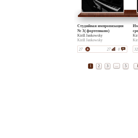
Студийная импровизация
Им
№ 3( фортепиано)
ср
Kirill Jankowsky
Kir
Kirill Jankowsky
Kir
27
27
0
32
...
1
2
3
5