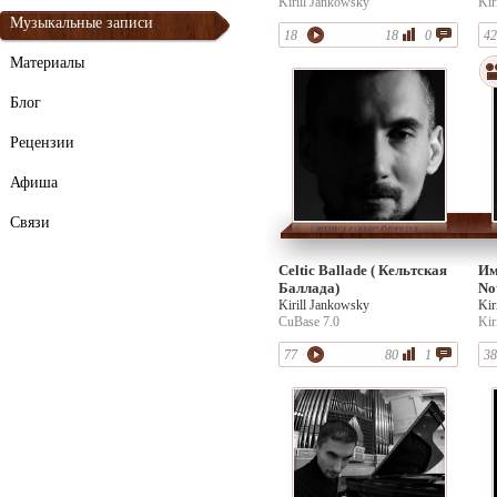
Kirill Jankowsky
Kir
Музыкальные записи
18
18
0
42
Материалы
Блог
Рецензии
Афиша
Связи
Celtic Ballade ( Кельтская
Им
Баллада)
No
Kirill Jankowsky
Kir
CuBase 7.0
Kir
77
80
1
38