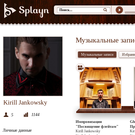
Музыкальные запи
Музыкальные записи
Избранн
Kirill Jankowsky
1144
5
Импровизация
Gh
"Посвящение флейтам"
Пр
Личные данные
Kirill Jankowsky
Kir