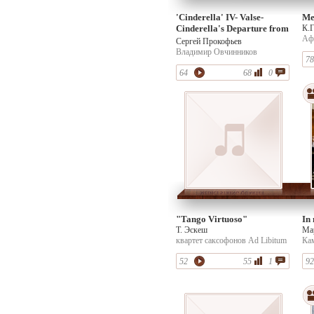
'Cinderella' IV- Valse-
Ме
Cinderella's Departure from
К.
Аф
the Ball, Op. 102
Сергей Прокофьев
Аф
Владимир Овчинников
(ск
78
(фо
64
68
0
"Tango Virtuoso"
In
Т. Эскеш
Мар
квартет саксофонов Ad Libitum
Кар
Ка
А.
52
55
1
92