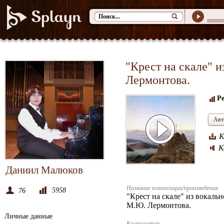
"Крест на скале" 
Лермонтова.
Ре
Авт
К
К
Даниил Малюков
Название композиции/произведения
5958
76
"Крест на скале" из вокаль
М.Ю. Лермонтова.
Личные данные
Композитор