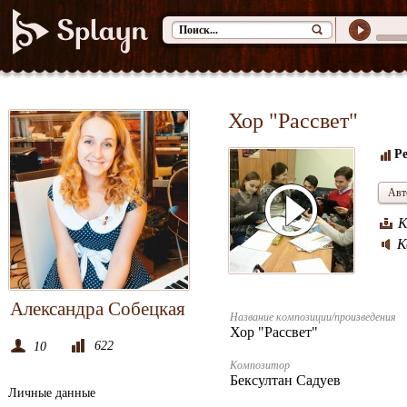
Хор "Рассвет"
Ре
Авт
К
К
Александра Собецкая
Название композиции/произведения
Хор "Рассвет"
622
10
Композитор
Бексултан Садуев
Личные данные