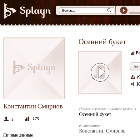
Осенний букет
Ре
Авт
К
К
Константин Смирнов
Название композиции/произведения
Осенний букет
175
1
Композитор
Константин Смирнов
Личные данные