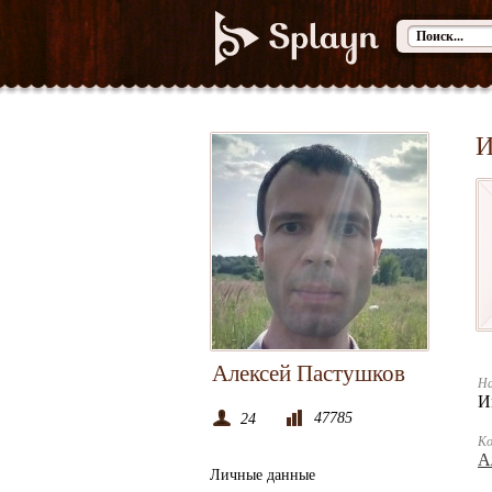
И
Алексей Пастушков
На
И
47785
24
К
А
Личные данные