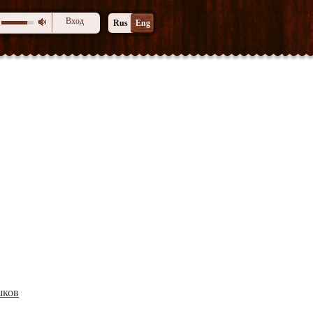
Вход
Rus
Eng
шков