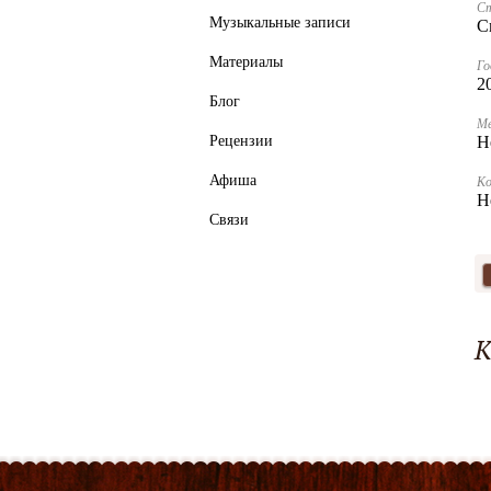
С
Музыкальные записи
С
Материалы
Го
2
Блог
Ме
Рецензии
Н
Афиша
К
Н
Связи
К