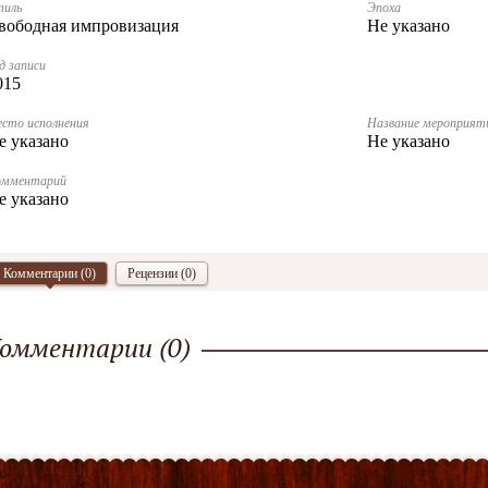
тиль
Эпоха
вободная импровизация
Не указано
д записи
015
сто исполнения
Название мероприят
е указано
Не указано
омментарий
е указано
Комментарии (
0
)
Рецензии (0)
омментарии (
0
)