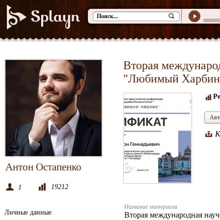
Вторая междунаро
"Любимый Харбин 
Р
Авт
К
Антон Остапенко
19212
1
Название материала
Личные данные
Вторая международная науч