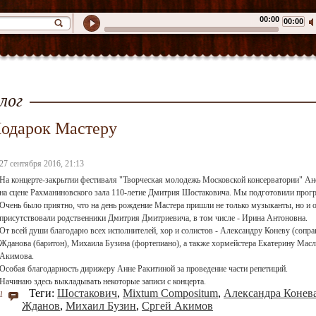
00:00
00:00
лог
одарок Мастеру
27 сентября 2016, 21:13
На концерте-закрытии фестиваля "Творческая молодежь Московской консерватории" А
на сцене Рахманиновского зала 110-летие Дмитрия Шостаковича. Мы подготовили прогр
Очень было приятно, что на день рождение Мастера пришли не только музыканты, но и 
присутствовали родственники Дмитрия Дмитриевича, в том числе - Ирина Антоновна.
От всей души благодарю всех исполнителей, хор и солистов - Александру Коневу (сопра
Жданова (баритон), Михаила Бузина (фортепиано), а также хормейстера Екатерину Мас
Акимова.
Особая благодарность дирижеру Анне Ракитиной за проведение части репетиций.
Начинаю здесь выкладывать некоторые записи с концерта.
Теги:
Шостакович
,
Mixtum Compositum
,
Александра Конев
1
Жданов
,
Михаил Бузин
,
Сргей Акимов