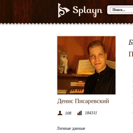
Б
П
Денис Писаревский
184311
108
Личные данные