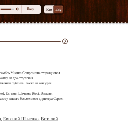
Вход
Rus
Eng
нсамбль Mixtum Compositum отпраздновал
амму на два отделения.
обычная публика. Также на концерте
но), Евгения Шаченко (бас), Виталия
лакову нашего бессменного дирижера Сергея
а
,
Евгений Шаченко
,
Виталий