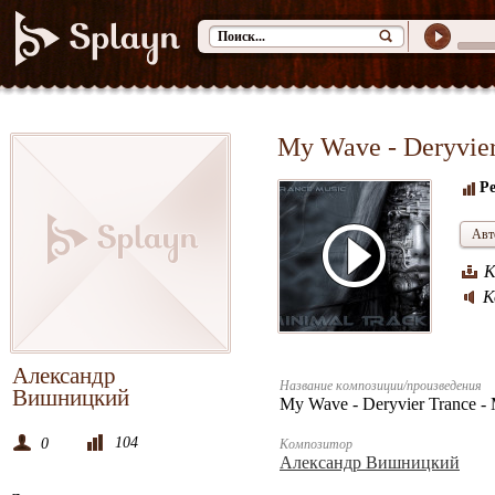
My Wave - Deryvier
Ре
Авт
К
К
Александр
Название композиции/произведения
Вишницкий
My Wave - Deryvier Trance -
104
0
Композитор
Александр Вишницкий