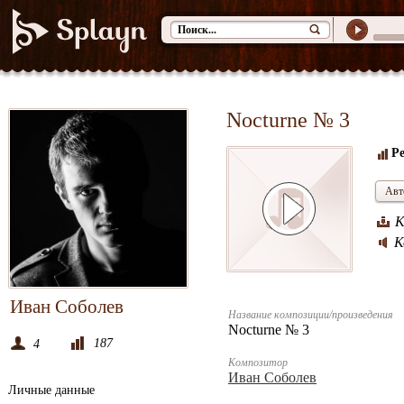
Nocturne № 3
Ре
Авт
К
К
Иван Соболев
Название композиции/произведения
Nocturne № 3
187
4
Композитор
Иван Соболев
Личные данные