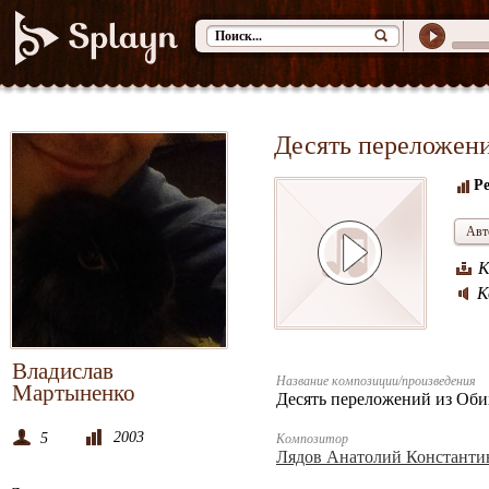
Десять переложени
Ре
Авт
К
К
Владислав
Название композиции/произведения
Мартыненко
Десять переложений из Оби
2003
5
Композитор
Лядов Анатолий Константи