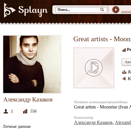
Great artists - Moo
Ре
Авт
К
К
Александр Казаков
Название композиции/произведения
Great artists - Moonrise (Ivan
556
5
Композитор
Александр Казаков
,
Alexandr
Личные данные