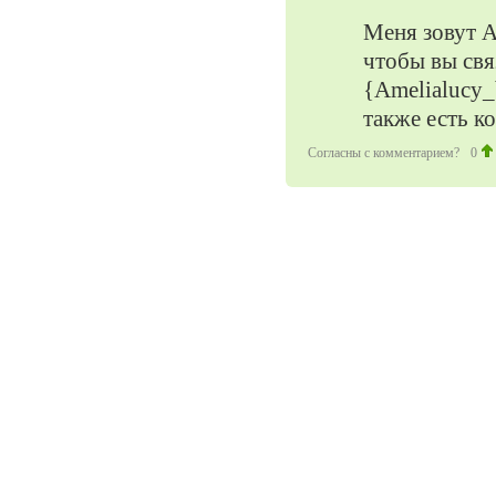
Меня зовут А
чтобы вы свя
{Amelialucy_
также есть к
Согласны с комментарием?
0