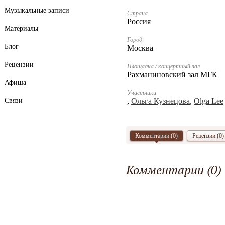
Музыкальные записи
Страна
Россия
Материалы
Город
Блог
Москва
Рецензии
Площадка / концертный зал
Рахманиновский зал МГК
Афиша
Участники
Связи
,
Ольга Кузнецова
,
Olga Lee
Комментарии (
0
)
Рецензии (0)
Комментарии (
0
)