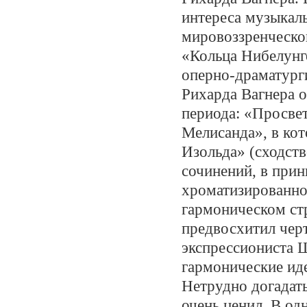
интереса музыкал
мировоззренческо
«Кольца Нибелунго
оперно-драматург
Рихарда Вагнера о
периода: «Просвет
Мелисанда», в кот
Изольда» (сходств
сочинений, в прин
хроматизированно
гармоническом стр
предвосхитил черт
экспрессиониста 
гармонические иде
Нетрудно догадат
очень ценил. В од