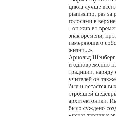
цикла лучше всего
pianissimo, раз з
голосами в верхн
- он жив во време
знак времени, пр
измеряющего собой
жизни...».
Арнольд Шёнберг 
и одновременно п
традиции, наряду 
учителей он также
был и остаётся в
строящей шедевры
архитектоники. Им
было суждено соз
«через тернии к з