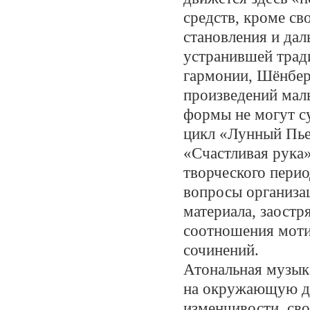
средств, кроме св
становления и дал
устранившей тра
гармонии, Шёнбер
произведений малы
формы не могут с
цикл «Лунный Пье
«Счастливая рука
творческого пери
вопросы организа
материала, заостр
соотношения моти
сочинений.
Атональная музык
на окружающую де
изменчивости, св