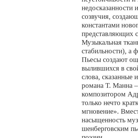
недосказанности 
созвучия, создаю
константами новог
представляющих с
Музыкальная ткань
стабильности), а 
Пьесы создают ощ
вылившихся в сво
слова, сказанные
романа Т. Манна 
композитором Адр
только нечто крат
мгновение». Вмест
насыщенность муз
шенберговским пь
поэзии.