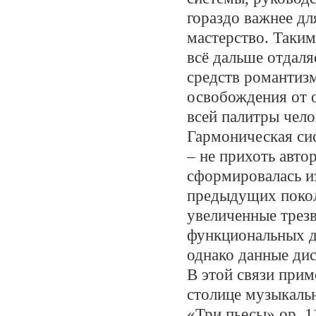
гораздо важнее дл
мастерство. Таки
всё дальше отдаля
средств романтиз
освобождения от 
всей палитры чело
Гармоническая си
– не прихоть авто
сформировалась и
предыдущих покол
увеличенные трез
функциональных д
однако данные ди
В этой связи прим
столице музыкаль
«Три пьесы» op. 1