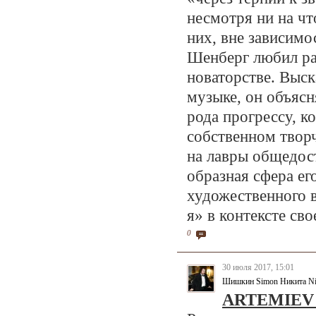
несмотря ни на чт
них, вне зависимо
Шенберг любил ра
новаторстве. Выск
музыке, он объясн
рода прогрессу, к
собственном творч
на лавры общедост
образная сфера е
художественного 
я» в контексте сво
0
30 июля 2017, 15:01
Шишкин Simon Никита Ni
ARTEMIEV -