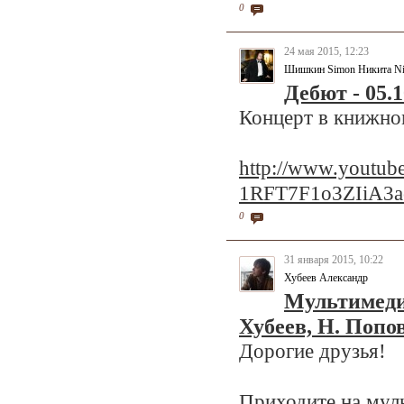
0
24 мая 2015, 12:23
Шишкин Simon Никита Ni
Дебют - 05.1
Концерт в книжно
http://www.youtu
1RFT7F1o3ZIiA3
0
31 января 2015, 10:22
Хубеев Александр
Мультимеди
Хубеев, Н. Попо
Дорогие друзья!
Приходите на мул