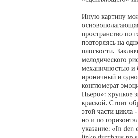
Иную картину можн
основополагающая 
пространство по г
повторяясь на одн
плоскости. Заклю
мелодического рис
механичностью и 
ироничный и одно
конгломерат эмоц
Пьеро»: хрупкое 
краской. Стоит об
этой части цикла 
но и по горизонта
указание: «In den e
linke durchaus pp 