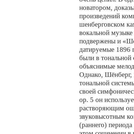
новатором, доказы
произведений ком
шенберговском ка
вокальной музыке 
подвержены и «Ше
датируемые 1896 г
были в тональной 
объяснимые мелод
Однако, Шёнберг, 
тональной системы
своей симфоническ
op. 5 он использу
растворяющим ощ
звуковысотным ко
(раннего) периода
этом сочинении в