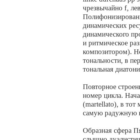
чрезвычайно f, ле
Полифонизированн
динамических рес
динамического пр
и ритмическое ра
композитором). Н
тональности, в пе
тональная диатони
Повторное строен
номер цикла. Нач
(martellato), в т
самую радужную к
Образная сфера Пя
слышно дуалистич