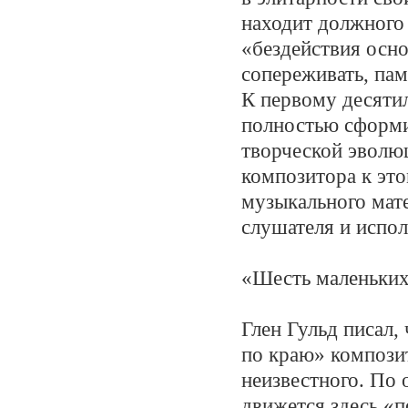
находит должного 
«бездействия осно
сопереживать, пам
К первому десяти
полностью сформи
творческой эволю
композитора к эт
музыкального мат
слушателя и испол
«Шесть маленьких 
Глен Гульд писал,
по краю» компози
неизвестного. По
движется здесь «п