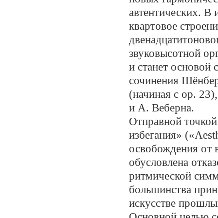
автентических. В 
квартовое строени
двенадцатитоново
звуковысотной ор
и станет основой 
сочинения Шёнбер
(начиная с op. 23)
и А. Веберна.
Отправной точкой
избегания» («Aesth
освобождения от 
обусловлена отказ
ритмической симм
большинства прин
искусстве прошлы
Основной целью с