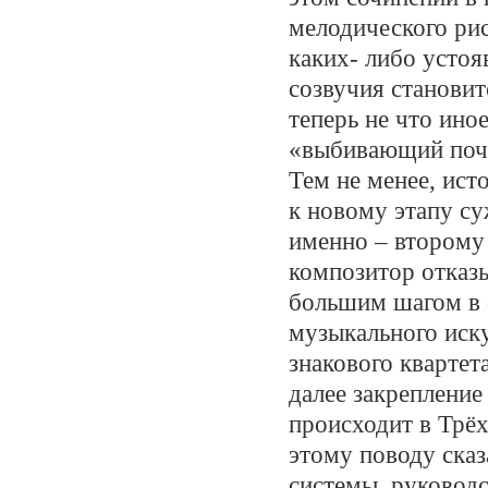
мелодического ри
каких- либо устоя
созвучия становит
теперь не что ино
«выбивающий почв
Тем не менее, ист
к новому этапу су
именно – второму 
композитор отказы
большим шагом в 
музыкального иску
знакового квартет
далее закрепление
происходит в Трёх
этому поводу сказ
системы, руковод