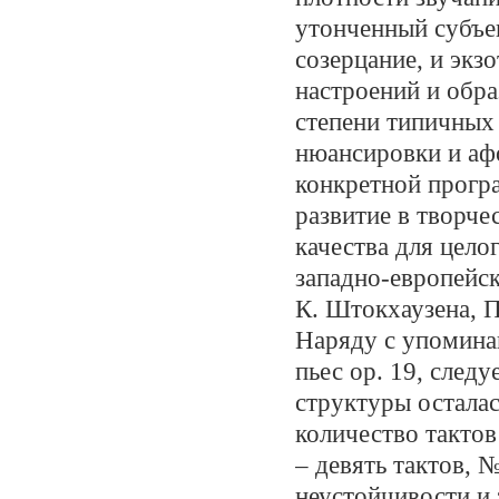
утонченный субъек
созерцание, и экз
настроений и обр
степени типичных
нюансировки и афо
конкретной прогр
развитие в творче
качества для цело
западно-европейск
К. Штокхаузена, П
Наряду с упомина
пьес ор. 19, след
структуры осталас
количество тактов
– девять тактов, 
неустойчивости и