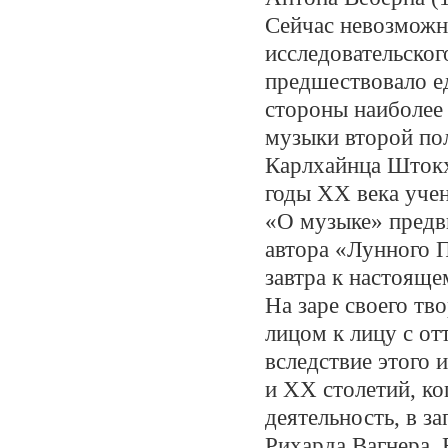
Сейчас невозможн
исследовательског
предшествовало ед
стороны наиболее
музыки второй по
Карлхайнца Штокха
годы XX века уче
«О музыке» предв
автора «Лунного 
завтра к настоящ
На заре своего тв
лицом к лицу с о
вследствие этого
и XX столетий, к
деятельность, в з
Рихарда Вагнера. 