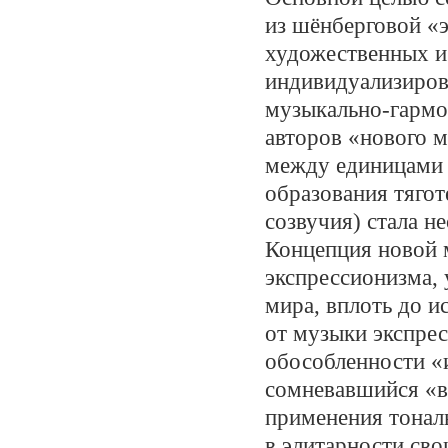
из шёнберговой «э
художественных и
индивидуализиров
музыкально-гармо
авторов «нового м
между единицами 
образования тягот
созвучия) стала н
Концепция новой 
экспрессионизма,
мира, вплоть до и
от музыки экспрес
обособленности «и
сомневавшийся «в
применения тональ
в элитарности сво