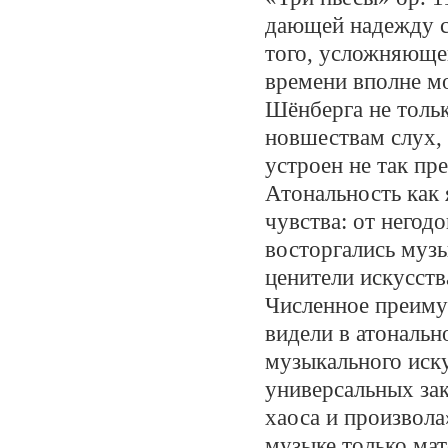
дающей надежду с
того, усложняющей
времени вполне м
Шёнберга не толь
новшествам слух, 
устроен не так пр
Атональность как
чувства: от негод
восторгались муз
ценители искусств
Численное преиму
видели в атональ
музыкального иску
универсальных за
хаоса и произвол
музыке только ма