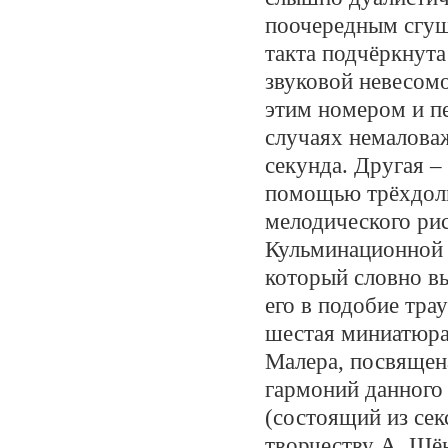
поочередным сгущ
такта подчёркнут
звуковой невесомо
этим номером и пе
случаях немалов
секунда. Другая –
помощью трёхдоль
мелодического рис
Кульминационной т
который словно вы
его в подобие тра
шестая миниатюра,
Малера, посвящена
гармоний данного
(состоящий из сек
творчеству А. Шён