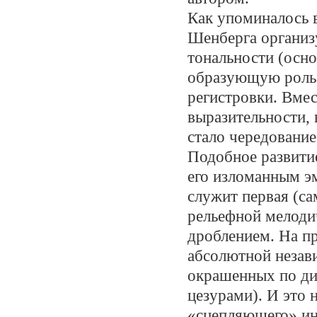
Как упоминалось 
Шенберга организу
тональности (осно
образующую роль 
регистровки. Вмес
выразительности,
стало чередовани
Подобное развитие
его изломанным 
служит первая (са
рельефной мелоди
дроблением. На п
абсолютной незав
окрашенных по ди
цезурами). И это
«сцепляющего» ин