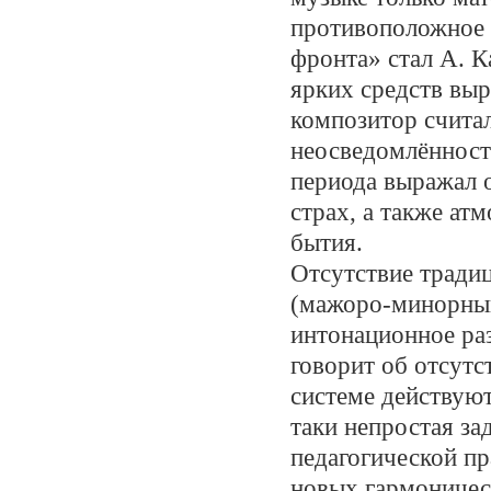
противоположное 
фронта» стал А. К
ярких средств выр
композитор счита
неосведомлённост
периода выражал 
страх, а также ат
бытия.
Отсутствие тради
(мажоро-минорный
интонационное раз
говорит об отсутс
системе действуют
таки непростая за
педагогической п
новых гармоничес