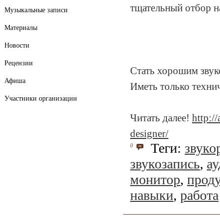
тщательный отбор н
Музыкальные записи
Материалы
Новости
Рецензии
Стать хорошим звук
Афиша
Иметь только техни
Участники организации
Читать далее!
http:/
designer/
Теги:
звуко
0
звукозапись
,
ау
монитор
,
прод
навыки
,
работа