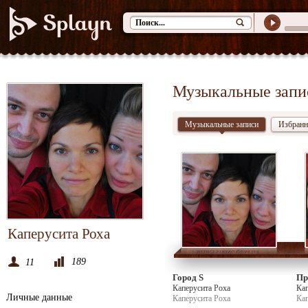
Музыкальные запи
Музыкальные записи
Избранн
Каперусита Роха
189
11
Город S
Пр
Каперусита Роха
Кап
Личные данные
Каперусита Роха
Кап