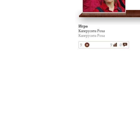
Игра
Каперусита Роха
Каперусита Роха
9
9
0