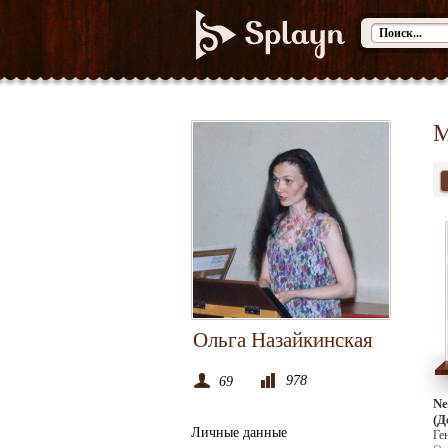
М
Ольга Назайкинская
978
69
Ne
(Д
Личные данные
Ге