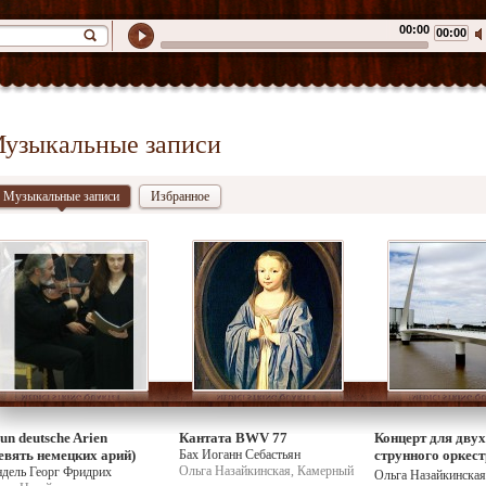
00:00
00:00
узыкальные записи
Музыкальные записи
Избранное
un deutsche Arien
Кантата BWV 77
Концерт для двух
евять немецких арий)
Бах Иоганн Себастьян
струнного оркест
Ольга Назайкинская, Камерный
ндель Георг Фридрих
органа
Ольга Назайкинская