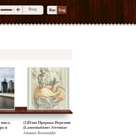
Вход
Rus
Eng
 виол,
(1)Плач Пророка Иеремии
ра и
(Lamentationes Jeremiae
Prophetae)
Johannes Rosenmüller