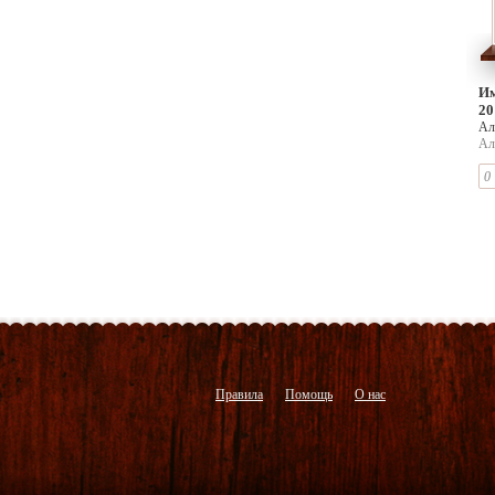
Им
20
Ал
Ал
0
Правила
Помощь
О нас