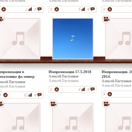
ексей Пастушков
Алексей Пастушков
Алексей Пастушков
2
0
3
5
0
1
провизация в
Импровизация 17.5.2018
Импровизация. 2
нтатонике фа минор
Алексей Пастушков
2014.
Алексей Пастушков
.12.2015
Алексей Пастушков
ексей Пастушков
Алексей Пастушков
ексей Пастушков
2
4
0
5
0
12
0