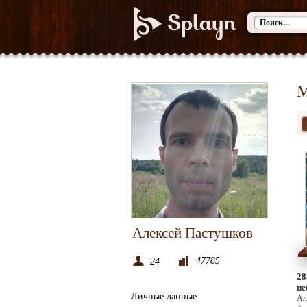
М
Алексей Пастушков
47785
24
28
не
Личные данные
Ал