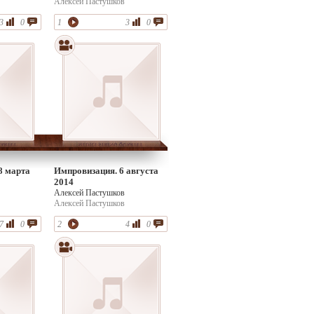
Алексей Пастушков
3
0
1
3
0
8 марта
Импровизация. 6 августа
2014
Алексей Пастушков
Алексей Пастушков
7
0
2
4
0