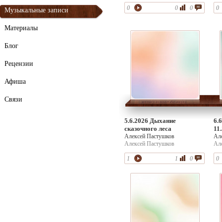
0
0
0
0
Музыкальные записи
Материалы
Блог
Рецензии
Афиша
Связи
5.6.2026 Дыхание
6.
сказочного леса
11
Алексей Пастушков
Ал
Алексей Пастушков
Ал
1
1
0
0