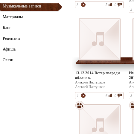
Ал
3
5
0
Музыкальные записи
2
Материалы
Блог
Рецензии
Афиша
Связи
13.12.2014 Ветер посреди
Им
облаков.
20
Алексей Пастушков
Ал
Алексей Пастушков
Ал
4
6
0
3