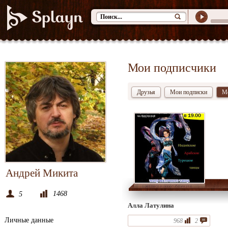
Мои подписчики
Друзья
Мои подписки
М
Андрей Микита
1468
5
Алла Латулина
Личные данные
968
2