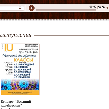
00:00
00:00
ыступления
Концерт "Весенний
калейдоскоп"