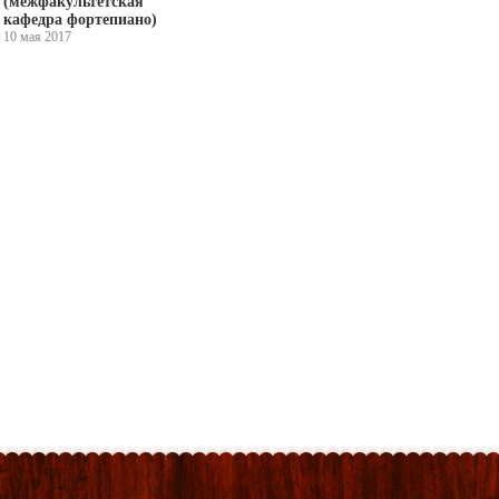
(межфакультетская
кафедра фортепиано)
10 мая 2017