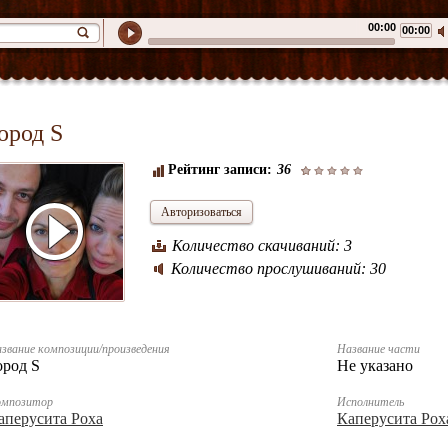
00:00
00:00
ород S
Рейтинг записи:
36
Авторизоваться
Количество скачиваний: 3
Количество прослушиваний: 30
звание композиции/произведения
Название части
ород S
Не указано
омпозитор
Исполнитель
аперусита Роха
Каперусита Рох