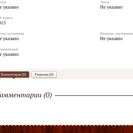
тиль
Эпоха
е указано
Не указано
д записи
013
сто исполнения
Название мероприят
е указано
Не указано
омментарий
е указано
Комментарии (
0
)
Рецензии (0)
омментарии (
0
)