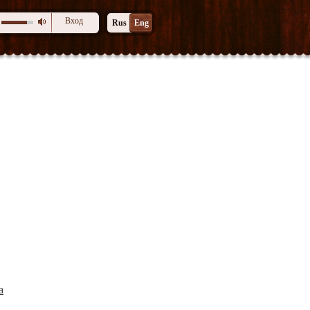
Вход
Rus
Eng
а