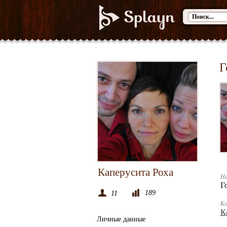
Г
Каперусита Роха
На
Г
189
11
К
К
Личные данные