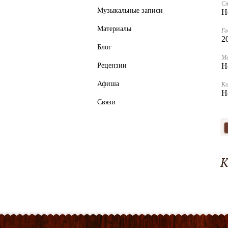
С
Музыкальные записи
Н
Материалы
Го
2
Блог
Ме
Рецензии
Н
Афиша
К
Н
Связи
К