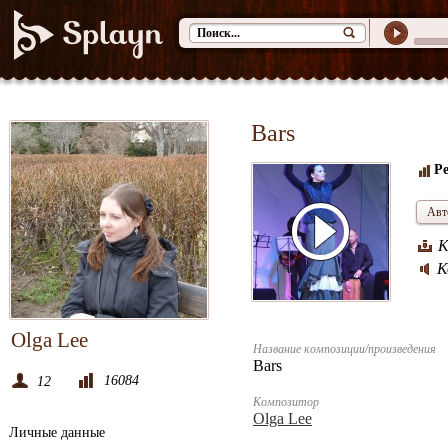
Bars
Ре
Авт
К
К
Olga Lee
Название композиции/произведения
Bars
16084
12
Композитор
Olga Lee
Личные данные