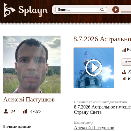
8.7.2026 Астральн
Ре
Авт
К
К
Алексей Пастушков
Название композиции/произведения
8.7.2026 Астральное путе
47826
24
Страну Света
Композитор
Личные данные
Алексей Пастушков