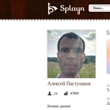
5
Алексей Пастушков
На
5
47800
24
К
А
Личные данные