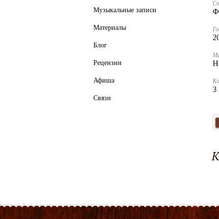
С
Музыкальные записи
Ф
Материалы
Го
2
Блог
Ме
Рецензии
Н
Афиша
К
3
Связи
К